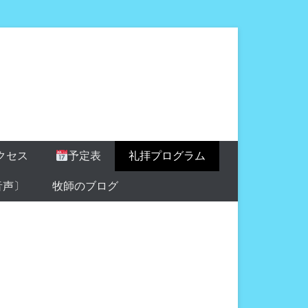
クセス
予定表
礼拝プログラム
音声〕
牧師のブログ