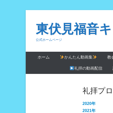
コ
ン
東伏見福音キ
テ
ン
公式ホームページ
ツ
へ
ス
ホーム
かんたん動画集
教
キ
礼拝の動画配信
ッ
プ
礼拝プ
2020年
2021年